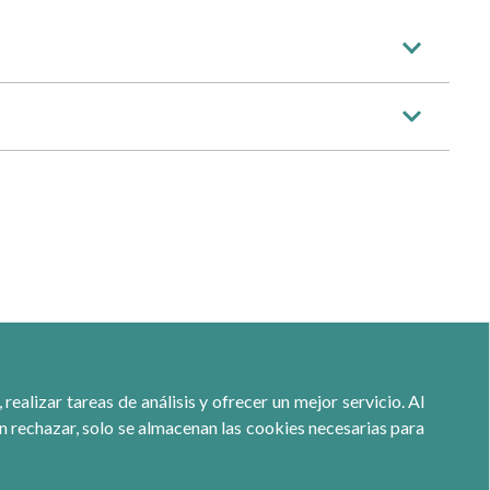
ealizar tareas de análisis y ofrecer un mejor servicio. Al
ón rechazar, solo se almacenan las cookies necesarias para
Calle Jacometrezo 15- 5ºM- 28013 Madrid