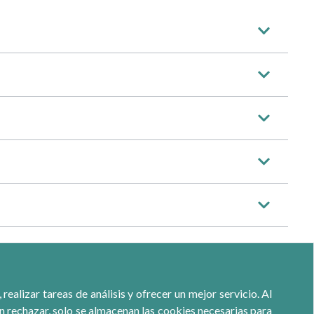
ealizar tareas de análisis y ofrecer un mejor servicio. Al
ón rechazar, solo se almacenan las cookies necesarias para