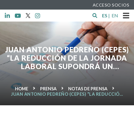
ACCESO SOCIOS
ES
|
EN
JUAN ANTONIO PEDREÑO (CEPES)
“LA REDUCCIÓN DE LA JORNADA
LABORAL SUPONDRÁ UN
CAMBIO EN EL USO DE HORARIOS
QUE MEJORARÁ LA CALIDAD DE
HOME
PRENSA
NOTAS DE PRENSA
VIDA DE LAS PERSONAS”
JUAN ANTONIO PEDREÑO (CEPES) “LA REDUCCIÓN
DE LA JORNADA LABORAL SUPONDRÁ UN CAMBIO
EN EL USO DE HORARIOS QUE MEJORARÁ LA
CALIDAD DE VIDA DE LAS PERSONAS”