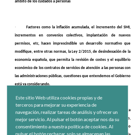
ámbito de los cuidados a personas
·
Factores como la inflación acumulada, el incremento del SMI,
incrementos en convenios colectivos, implantación de nuevos
permisos, etc, hacen imprescindible un desarrollo normativo que
modifique, entre otras normas, la Ley 2/2015, de desindexación de la
economía española, que permita la revisión de costes y el equilibrio
económico de los contratos de servicios de atención a las personas con
las administraciones públicas, cuestiones que entendemos el Gobierno
está ya considerando.
Este sitio Web utiliza cookies propias y de
terceros para mejorar su experiencia de
·
Pedreño señala además, que la adaptación sectorial de esta
navegación, realizar tareas de análisis y ofrecer un
medida va a requerir de evaluaciones detalladas y análisis de impacto,
mejor servicio. Al pulsar el botón aceptar nos da su
consentimiento a nuestra política de cookies. Al
que la reducción de la jornada laboral puede tener en sectores como
pulsar el botón rechazar, solo se almacenan las
el de la hostelería, la pesca o el agroalimentario, donde esta medida