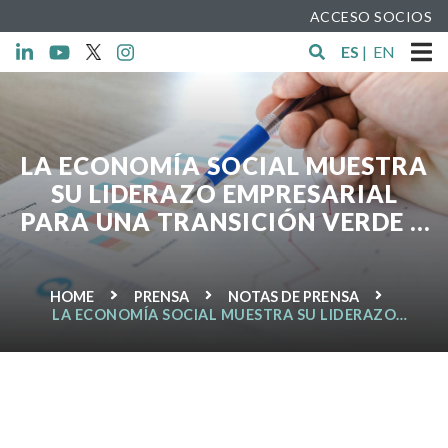
ACCESO SOCIOS
ES
|
EN
LA ECONOMÍA SOCIAL MUESTRA
SU LIDERAZO EMPRESARIAL
PARA UNA TRANSICIÓN VERDE Y
DIGITAL EN LA SEMANA DE
LÍDERES ECONÓMICOS DEL
HOME
PRENSA
NOTAS DE PRENSA
MEDITERRÁNEO.
LA ECONOMÍA SOCIAL MUESTRA SU LIDERAZO
EMPRESARIAL PARA UNA TRANSICIÓN VERDE Y
DIGITAL EN LA SEMANA DE LÍDERES ECONÓMICOS
DEL MEDITERRÁNEO.