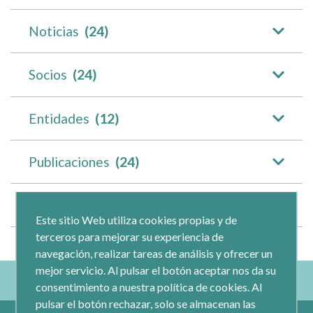
Noticias
(24)
Socios
(24)
Entidades
(12)
Publicaciones
(24)
Documentaciones
(5)
Este sitio Web utiliza cookies propias y de
terceros para mejorar su experiencia de
navegación, realizar tareas de análisis y ofrecer un
mejor servicio. Al pulsar el botón aceptar nos da su
consentimiento a nuestra política de cookies. Al
pulsar el botón rechazar, solo se almacenan las