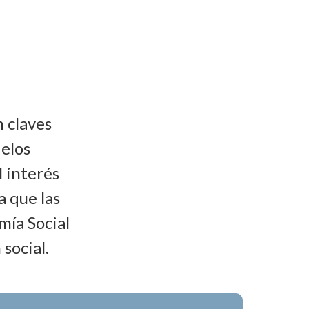
n claves
delos
l interés
 que las
mía Social
social.