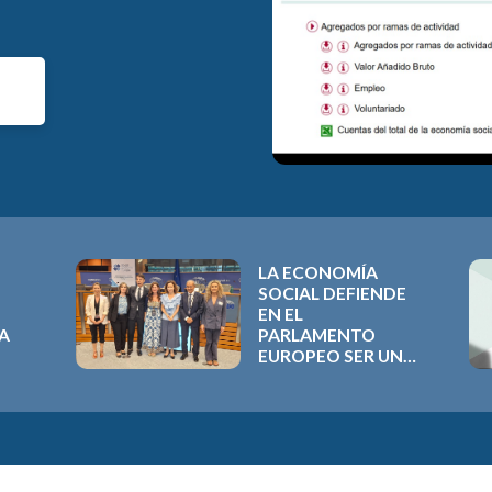
LA ECONOMÍA
SOCIAL DEFIENDE
EN EL
LA
PARLAMENTO
EUROPEO SER UNA
LA
PRIORIDAD PARA
EL PRESUPUESTO
2028-2034