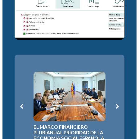
L
LA ECON
EL MARCO FINANCIERO
DEFIEND
N
PLURIANUAL PRIORIDAD DE LA
EUROPEO
A
ECONOMÍA SOCIAL ESPAÑOLA
PARA EL