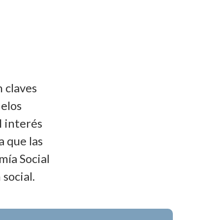
n claves
delos
l interés
 que las
mía Social
social.