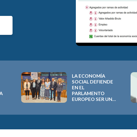
LA ECONOMÍA
SOCIAL DEFIENDE
EN EL
LA
PARLAMENTO
EUROPEO SER UNA
LA
PRIORIDAD PARA
EL PRESUPUESTO
2028-2034