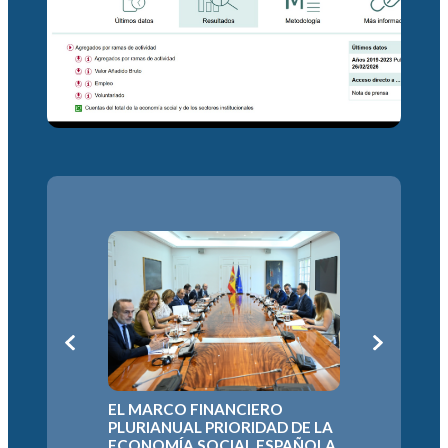
L
LA ECON
EL MARCO FINANCIERO
DEFIEND
N
PLURIANUAL PRIORIDAD DE LA
EUROPEO
A
ECONOMÍA SOCIAL ESPAÑOLA
PARA EL