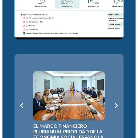
L
LA ECON
EL MARCO FINANCIERO
DEFIEND
N
PLURIANUAL PRIORIDAD DE LA
EUROPEO
A
ECONOMÍA SOCIAL ESPAÑOLA
PARA EL