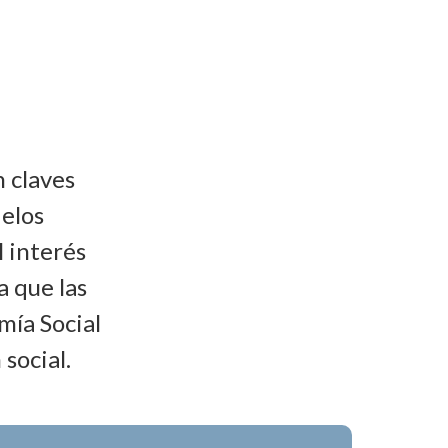
n claves
delos
l interés
 que las
mía Social
social.