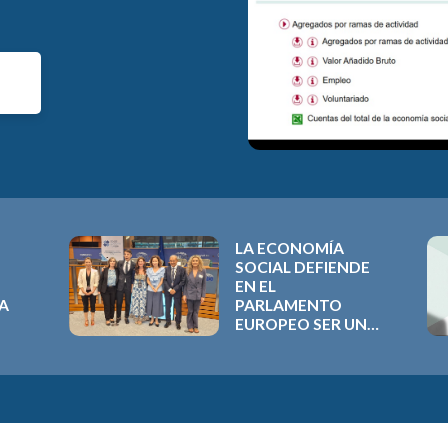
LA ECONOMÍA
SOCIAL DEFIENDE
EN EL
LA
PARLAMENTO
EUROPEO SER UNA
LA
PRIORIDAD PARA
EL PRESUPUESTO
2028-2034