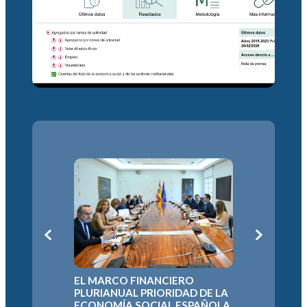
L
LA ECON
EL MARCO FINANCIERO
DEFIEND
N
PLURIANUAL PRIORIDAD DE LA
EUROPEO
A
ECONOMÍA SOCIAL ESPAÑOLA
PARA EL