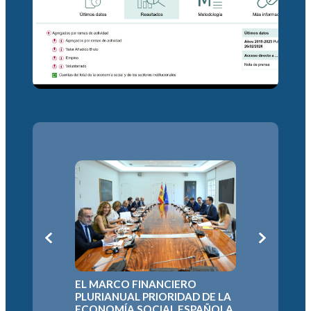
L
LA ECON
EL MARCO FINANCIERO
DEFIEND
N
PLURIANUAL PRIORIDAD DE LA
EUROPEO
A
ECONOMÍA SOCIAL ESPAÑOLA
PARA EL