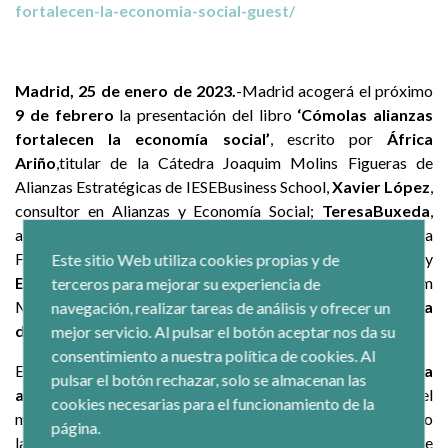
fortalecen-la-economia-social-guest/
Madrid, 25 de enero de 2023.
-Madrid
acogerá el próximo
9 de febrero
la presentación del libro
‘Cómolas alianzas
fortalecen la economía social’
, escrito por
África
Ariño
,titular de la Cátedra Joaquim Molins Figueras de
Alianzas Estratégicas de IESEBusiness School,
Xavier López
,
consultor en Alianzas y Economía Social;
TeresaBuxeda
,
asistente de investigación de IESE;
Jordi Carillo
, gerentede la
Fundación José Antonio Segarra y consultor empresarial; y
Este sitio Web utiliza cookies propias y de
EsperanzaMolins
, directora de la Fundación Joaquim
terceros para mejorar su experiencia de
Molins Figueras. Será a las
18:00h
en la
sede de la escuela
navegación, realizar tareas de análisis y ofrecer un
de negocios en Madrid
(Camino del Cerro delÁguila, 3) .
mejor servicio. Al pulsar el botón aceptar nos da su
consentimiento a nuestra política de cookies. Al
Este estudio pretende ser una
ayudapara la reflexión y la
pulsar el botón rechazar, solo se almacenan las
acción
que contribuya a visibilizar laspotencialidades del
cookies necesarias para el funcionamiento de la
modelo empresarial de economía social y analizar cómo
página.
lasalianzas pueden impulsar aún más a estas empresas, que