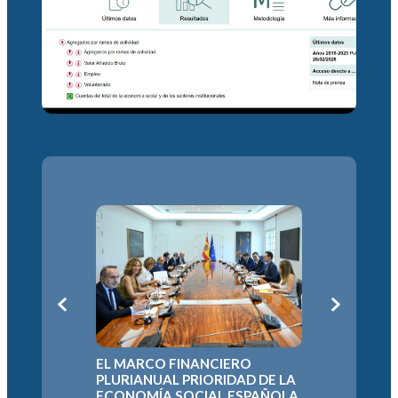
L
LA ECON
EL MARCO FINANCIERO
DEFIEND
N
PLURIANUAL PRIORIDAD DE LA
EUROPEO
A
ECONOMÍA SOCIAL ESPAÑOLA
PARA EL