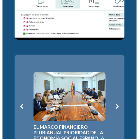
L
LA ECON
EL MARCO FINANCIERO
DEFIEND
N
PLURIANUAL PRIORIDAD DE LA
EUROPEO
A
ECONOMÍA SOCIAL ESPAÑOLA
PARA EL