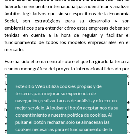
liderado un encuentro internacional para identificar y analizar
ámbitos legislativos que, sin ser específicos de la Economía
Social, son estratégicos para su desarrollo y son
emblemáticos para entender cómo estas empresas deben ser
tenidas en cuenta a la hora de regular y facilitar el
funcionamiento de todos los modelos empresariales en el
mercado.
Éste ha sido el tema central sobre el que ha girado la tercera
reunión monográfica del proyecto internacional liderado por
CEPES que, con el apoyo de la OCDE y la financiación de la
Unión Europea, se dirige a ‘Promover marcos jurídicos
Este sitio Web utiliza cookies propias y de
favorables a la Economía Social’.
terceros para mejorar su experiencia de
navegación, realizar tareas de análisis y ofrecer un
Uno de los ámbitos sobre los que giró el encuentro en el que
mejor servicio. Al pulsar el botón aceptar nos da su
han participado
35 expertos
de las 25 organizaciones que
consentimiento a nuestra política de cookies. Al
sustentan el proyecto, entre las que se encuentran
pulsar el botón rechazar, solo se almacenan las
departamentos
públicos y Ministeriales responsables
cookies necesarias para el funcionamiento de la
de Economía Social de seis países
(Brasil, Canadá, Corea,