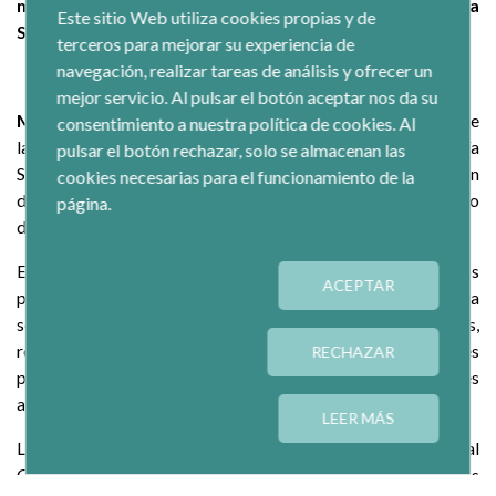
miembros, máximos representantes de la Economía
Este sitio Web utiliza cookies propias y de
Social Española.
terceros para mejorar su experiencia de
navegación, realizar tareas de análisis y ofrecer un
mejor servicio. Al pulsar el botón aceptar nos da su
Madrid, 28 de septiembre de 2020
.- La Junta Directiva de
consentimiento a nuestra política de cookies. Al
la Confederación Empresarial Española de la Economía
pulsar el botón rechazar, solo se almacenan las
Social, CEPES ha acordado por unanimidad la incorporación
cookies necesarias para el funcionamiento de la
del ‘Foro pola Economía Social Galega’ como socio de pleno
página.
derecho.
El ‘Foro pola Economía Social Galega’ tiene como objetivos
ACEPTAR
principales dar visibilidad a este modelo empresarial ante la
sociedad y los principales agentes económicos,
representando sus intereses ante las diferentes instituciones
RECHAZAR
políticas, económicas y sociales, y generando las condiciones
adecuadas para el desarrollo de sus entidades.
LEER MÁS
Las entidades fundadoras del ‘Foro pola Economía Social
Galega’ son la Unión de Cooperativas Gallegas