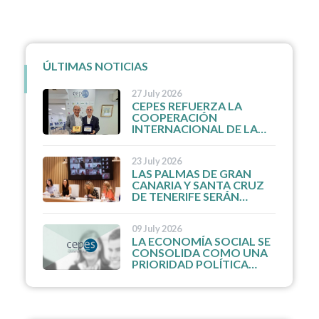
ÚLTIMAS NOTICIAS
27 July 2026
CEPES REFUERZA LA
COOPERACIÓN
INTERNACIONAL DE LA
ECONOMÍA SOCIAL CON
EL FUTURO PRESIDENTE
23 July 2026
DE LA UNIÓN MUNDIAL
LAS PALMAS DE GRAN
DE LAS MUTUALIDADES
CANARIA Y SANTA CRUZ
DE TENERIFE SERÁN
CAPITAL ESPAÑOLA DE LA
ECONOMÍA SOCIAL 2027
09 July 2026
LA ECONOMÍA SOCIAL SE
CONSOLIDA COMO UNA
PRIORIDAD POLÍTICA
INTERNACIONAL