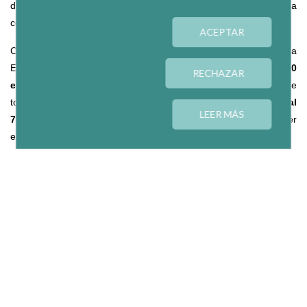
distintos tamaños, muy apegadas al territorio y que fomentan la
cohesión social.
ACEPTAR
CEPES quiere recordar al presidente del Gobierno que la
Economía Social representa los intereses de
casi 44.000
RECHAZAR
empresas
-presentes en todos los sectores económicos y de
todos los tamaños- y del
12.5%
del empleo; y factura en torno
al
LEER MÁS
7.5% del PIB.
Datos que avalan que otra forma de hacer
empresa.
El presidente de CEPES ha afirmado que, "si algo hemos
aprendido en el actual ciclo económico, es que las empresas
deben adaptarse a un nuevo modelo que sea socialmente
responsable y sostenible".
"La Economía Social lo es en su esencia", ha añadido, "y, por
eso, es necesario un nuevo impulso y promoción de todos los
modelos de empresa que actúan en el mercado. Mantener el