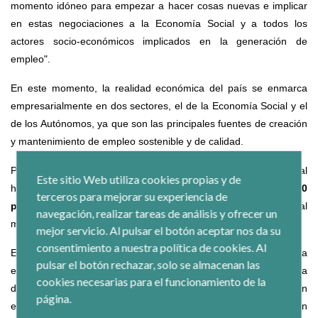
momento idóneo para empezar a hacer cosas nuevas e implicar
en estas negociaciones a la Economía Social y a todos los
actores socio-económicos implicados en la generación de
empleo".
En este momento, la realidad económica del país se enmarca
empresarialmente en dos sectores, el de la Economía Social y el
de los Autónomos, ya que son las principales fuentes de creación
y mantenimiento de empleo sostenible y de calidad.
Pedreño ha recordado que las entidades de la Economía Social
Este sitio Web utiliza cookies propias y de
han destruido
6 puntos
menos de empleos en el último año y
10
terceros para mejorar su experiencia de
puntos
menos en los últimos cuatro años, en comparación al
navegación, realizar tareas de análisis y ofrecer un
modelo mercantilista.
mejor servicio. Al pulsar el botón aceptar nos da su
consentimiento a nuestra política de cookies. Al
Este modelo de empresa a lo largo de su historia -y de forma
pulsar el botón rechazar, solo se almacenan las
especial- en los momentos de recesión económica, ha
cookies necesarias para el funcionamiento de la
demostrado su capacidad para generar y mantener empleos. Son
página.
empresas muy diversas, implantadas en todos los sectores, con