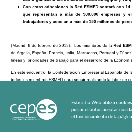
Con estas adhesiones la Red ESMED contará con 14 m
que representan a más de 500.000 empresas y en
trabajadores y asocian a más de 150 millones de per
(Madrid, 8 de febrero de 2013).- Los miembros de la
Red ESM
de Argelia, España, Francia, Italia, Marruecos, Portugal y Túnez
líneas y prioridades de trabajo para el desarrollo de la Economí
En este encuentro, la Confederación Empresarial Española de l
todos los miembros ESMED para seguir realizando la labor de coo
Para enriquecer los debates y analizar líneas de trabajo fut
Internacional del Trabajo (
OIT
), Agencia Española de Cooperació
Este sitio Web utiliza cookies
y Social (
CES
).
pulsar el botón aceptar nos da
el funcionamiento de la página
Una de las principales decisiones adoptadas ha sido acepta
cooperativas de
Egipto
y de
Turquía
, que presentaron a finale