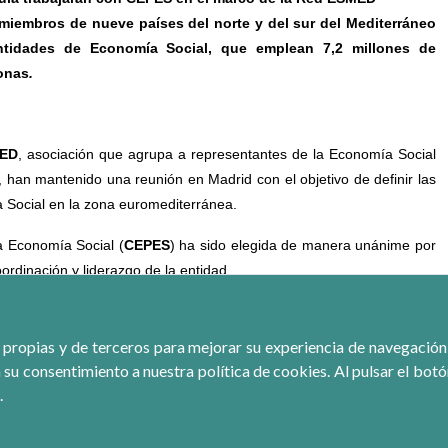
iembros de nueve países del norte y del sur del Mediterráneo
tidades de Economía Social, que emplean 7,2 millones de
sonas
.
ED
, asociación que agrupa a representantes de la Economía Social
, han mantenido una reunión en Madrid con el objetivo de definir las
a Social en la zona euromediterránea.
a Economía Social (
CEPES
) ha sido elegida de manera unánime por
rdinación y liderazgo de la entidad.
uro, participaron en la reunión representantes de la Organización
n Internacional para el Desarrollo (
AECID
) y el Consejo Económico
 propias y de terceros para mejorar su experiencia de navegación, r
 su consentimiento a nuestra política de cookies. Al pulsar el bot
.
r la incorporación de las organizaciones representativas de las
s del 2012 sus candidaturas para formar parte de la Red ESMED.