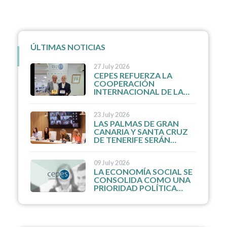
ÚLTIMAS NOTICIAS
27 July 2026
CEPES REFUERZA LA
COOPERACIÓN
INTERNACIONAL DE LA
ECONOMÍA SOCIAL CON
EL FUTURO PRESIDENTE
23 July 2026
DE LA UNIÓN MUNDIAL
LAS PALMAS DE GRAN
DE LAS MUTUALIDADES
CANARIA Y SANTA CRUZ
DE TENERIFE SERÁN
CAPITAL ESPAÑOLA DE LA
ECONOMÍA SOCIAL 2027
09 July 2026
LA ECONOMÍA SOCIAL SE
CONSOLIDA COMO UNA
PRIORIDAD POLÍTICA
INTERNACIONAL