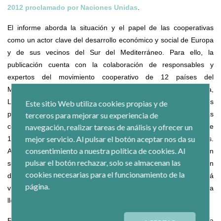
2012 proclamado por Naciones Unidas
.
El informe aborda la situación y el papel de las cooperativas
como un actor clave del desarrollo económico y social de Europa
y de sus vecinos del Sur del Mediterráneo. Para ello, la
publicación cuenta con la colaboración de responsables y
expertos del movimiento cooperativo de 12 países del
Mediterráneo (Argelia, Egipto, España, Francia, Italia, Jordania,
Líbano, Marruecos, Palestina, Portugal, Túnez y Turquía) quiénes
Este sitio Web utiliza cookies propias y de
ponen de relieve la fuerte implantación socio económica de las
terceros para mejorar su experiencia de
cooperativas, con 200.000 sociedades que agrupan a más de
navegación, realizar tareas de análisis y ofrecer un
mejor servicio. Al pulsar el botón aceptar nos da su
170 millones de miembros y generan 6,3 millones de empleos.
consentimiento a nuestra política de cookies. Al
Asimismo, los expertos del mundo cooperativo coinciden en
pulsar el botón rechazar, solo se almacenan las
señalar la importancia de este modelo de empresa en la creación
cookies necesarias para el funcionamiento de la
de empleos y en la generación de riqueza en una región que está
página.
viviendo grandes cambios económicos, políticos y sociales con la
llegada de la "Primavera Árabe".
El informe cuenta además con la colaboración de la Presidenta