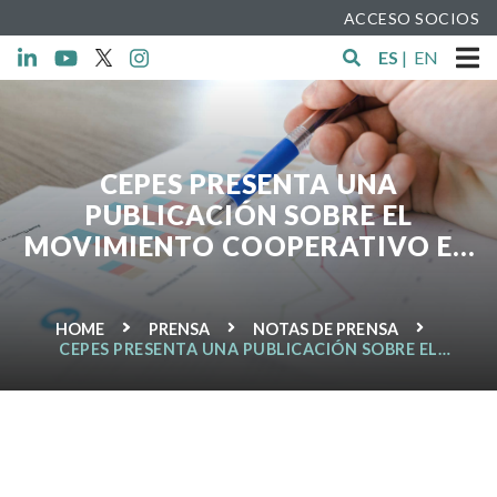
ACCESO SOCIOS
ES
|
EN
CEPES PRESENTA UNA
PUBLICACIÓN SOBRE EL
MOVIMIENTO COOPERATIVO EN
12 PAÍSES DEL MEDITERRÁNEO
CON MOTIVO DEL AÑO
HOME
PRENSA
NOTAS DE PRENSA
INTERNACIONAL DE LAS
CEPES PRESENTA UNA PUBLICACIÓN SOBRE EL
COOPERATIVAS 2012
MOVIMIENTO COOPERATIVO EN 12 PAÍSES DEL
MEDITERRÁNEO CON MOTIVO DEL AÑO
INTERNACIONAL DE LAS COOPERATIVAS 2012