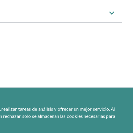
ealizar tareas de análisis y ofrecer un mejor servicio. Al
ón rechazar, solo se almacenan las cookies necesarias para
Calle Jacometrezo 15- 5ºM- 28013 Madrid