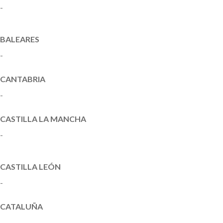
-
Decreto 70/2014, de 16 de julio, por el que se aprueba el
Reglamento del Registro de Sociedades Cooperativas del
Principado de Asturias
BALEARES
-
Ley 1/2003 de 20 de marzo de Cooperativas de las Illes
Balears
CANTABRIA
-
Ley de Cantabria 6/2013, de 6 de noviembre, de
Cooperativas de Cantabria
CASTILLA LA MANCHA
-
Ley 11/2010, de 4 de noviembre, de Cooperativas de
Castilla-La Mancha. Deroga Ley 20/2002, de 14 de
noviembre, de Cooperativas
CASTILLA LEÓN
-
Ley 4/2002, de 11 de abril, de Cooperativas de la
Comunidad de Castilla y León
CATALUÑA
-
Ley 18/2002, de 5 de julio, de Cooperativas de Cataluña