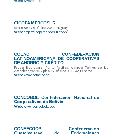
Web:
www.hec.ca
CICOPA MERCOSUR
San José 978 oficina 204. Uruguay
Web:
http://cicopamercosur.coop/
COLAC CONFEDERACIÓN
LATINOAMERICANA DE COOPERATIVAS
DE AHORRO Y CRÉDITO
Paseo Boulevard, Punta Pacífica, edificio Torres de las
Américas, torre B, piso 19, oficina B-1902, Panamá
Web:
www.colac.coop
CONCOBOL Confederación Nacional de
Cooperativas de Bolivia
Web:
www.concobol.coop
CONFECOOP. Confederación
Guatemalteca de Federaciones