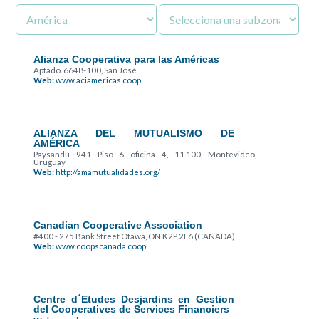
Alianza Cooperativa para las Américas
Aptado. 6648-100, San José
Web:
www.aciamericas.coop
ALIANZA DEL MUTUALISMO DE
AMÉRICA
Paysandú 941 Piso 6 oficina 4, 11.100, Montevideo,
Uruguay
Web:
http://amamutualidades.org/
Canadian Cooperative Association
#400 - 275 Bank Street Otawa, ON K2P 2L6 (CANADA)
Web:
www.coopscanada.coop
Centre d´Etudes Desjardins en Gestion
del Cooperatives de Services Financiers