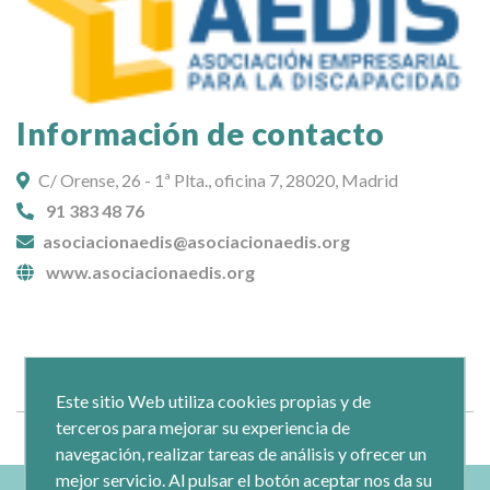
Información de contacto
C/ Orense, 26 - 1ª Plta., oficina 7, 28020, Madrid
91 383 48 76
asociacionaedis@asociacionaedis.org
www.asociacionaedis.org
Descripción
Este sitio Web utiliza cookies propias y de
terceros para mejorar su experiencia de
navegación, realizar tareas de análisis y ofrecer un
mejor servicio. Al pulsar el botón aceptar nos da su