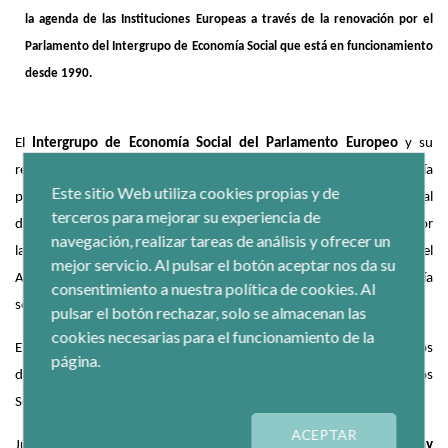
la agenda de las Instituciones Europeas a través de la renovación por el
Parlamento del Intergrupo de Economía Social que está en funcionamiento
desde 1990.
El
Intergrupo de Economía Social del Parlamento Europeo
y su
renovación por las cuatro fuerzas políticas que configuran la mayoría
Este sitio Web utiliza cookies propias y de
parlamentaria en la legislatura que acaba de iniciarse, fue el eje central
terceros para mejorar su experiencia de
del acto organizado a finales de lasemana pasada en Estrasburgo por
navegación, realizar tareas de análisis y ofrecer un
la patronal europea de la Economía Social,
Social Economy Europe
, el
mejor servicio. Al pulsar el botón aceptar nos da su
Ayuntamiento de esta ciudad y la organización francesa de economía
consentimiento a nuestra política de cookies. Al
social homóloga de CEPES,ESS FRANCE.
pulsar el botón rechazar, solo se almacenan las
cookies necesarias para el funcionamiento de la
El evento contó con las intervenciones y participación de miembros
página.
del Parlamento del Partido Popular Europeo, del Grupo de los
Socialistas y Demócratas, de los liberales de RENEW y de los Verdes.
ACEPTAR
Junto con
Juan Antonio Pedreño, Presidente de Social Economy