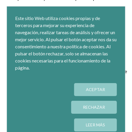
Este sitio Web utiliza cookies propias y de
La
presidenta del Gobierno de Navarra, María
terceros para mejorar su experiencia de
Chivite
, afirmó que “estamos frente a cambios
navegación, realizar tareas de análisis y ofrecer un
tecnológicos, sociales y económicas y las instituciones
mejor servicio. Al pulsar el botón aceptar nos da su
públicas nos tenemos que esforzar por detectar las
consentimiento a nuestra política de cookies. Al
necesidades reales y desafíos de la sociedad
pulsar el botón rechazar, solo se almacenan las
contemporánea, como son la exclusión social,
cookies necesarias para el funcionamiento de la
discriminación, falta de cohesión social y el cambio
página.
climático, entre otros, y la economía social es parte de ese
paisaje que combate estos desafíos en Europa, España y
Navarra”.
ACEPTAR
RECHAZAR
Chivite hizo hincapié en que “la economía social es un
modelo en el que creemos y por el que apostamos,
eficiente e inteligente, centrado en las personas y en el
LEER MÁS
territorio, que ayudará a una economía más justa,