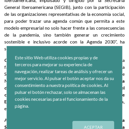
iberoamericana, impulsado y dirigido por la Secretaría
General Iberoamericana (SEGIB), junto con la participación
de las organizaciones representativas de la economía social,
para poder trazar una agenda común que permita a este
modelo empresarial no solo hacer frente a las consecuencias
de la pandemia, sino también generar un crecimiento
sostenible e inclusivo acorde con la Agenda 2030”, ha
señalado el
presidente de CEPES, Juan Antonio Pedreño.
Este sitio Web utiliza cookies propias y de
CEPES propone que
, sobre la base del reconocimiento a
terceros para mejorar su experiencia de
favor de las cooperativas y demás empresas de Economía
navegación, realizar tareas de análisis y ofrecer un
Social que ya realizaron las Cumbres Iberoamericanas de
mejor servicio. Al pulsar el botón aceptar nos da su
Montevideo de 2006 y de Santa Cruz de la Sierra de 2003,
la
consentimiento a nuestra política de cookies. Al
declaración de la XXVII Cumbre destaque el
pulsar el botón rechazar, solo se almacenan las
compromiso y la contribución de las empresas de
cookies necesarias para el funcionamiento de la
Economía Social al lema de la cumbre de este año,
página.
enfocado en la Agenda 2030 y el reto de la pandemia.
Así, desde la Confederación han señalado que
la Economía
Social constituye una
realidad socioeconómica
ACEPTAR