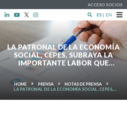
ACCESO SOCIOS
ES
|
EN
LA PATRONAL DE LA ECONOMÍA
SOCIAL, CEPES, SUBRAYA LA
IMPORTANTE LABOR QUE
REALIZA EL COOPERATIVISMO
SANITARIO EN LA LUCHA
HOME
PRENSA
NOTAS DE PRENSA
CONTRA LA COVID-19
LA PATRONAL DE LA ECONOMÍA SOCIAL, CEPES,
SUBRAYA LA IMPORTANTE LABOR QUE REALIZA EL
COOPERATIVISMO SANITARIO EN LA LUCHA
CONTRA LA COVID-19