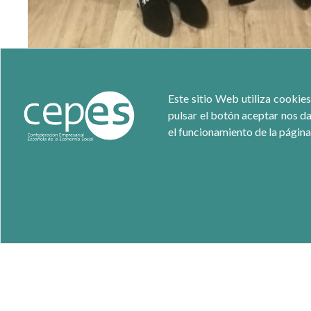
La Junta Directiva de la Confederación Empresarial Española d
Este sitio Web utiliza cookies
a
lta
c
omisionada para la Agenda 2030, Cristina Gallach, co
pulsar el botón aceptar nos da
economía social a los Objetivos de Desarrollo Sostenible. 4º 
el funcionamiento de la página
la Cooperación al Desarrollo 2017-2019”.
Durante una hora, el
p
residente y los altos representantes de 
españolas de economía social para lograr los 17 Objetivos d
alcanzar en el año 2030 para promover un crecimiento económic
En este encuentro
,
el
p
residente de CEPES, Juan Antonio Pedr
E
conomía
S
ocial española para trabajar con el gobierno de Esp
Cristina Gallach, que depende directamente del
p
residente de