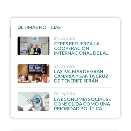
ÚLTIMAS NOTICIAS
27 July 2026
CEPES REFUERZA LA
COOPERACIÓN
INTERNACIONAL DE LA
ECONOMÍA SOCIAL CON
EL FUTURO PRESIDENTE
23 July 2026
DE LA UNIÓN MUNDIAL
LAS PALMAS DE GRAN
DE LAS MUTUALIDADES
CANARIA Y SANTA CRUZ
DE TENERIFE SERÁN
CAPITAL ESPAÑOLA DE LA
ECONOMÍA SOCIAL 2027
09 July 2026
LA ECONOMÍA SOCIAL SE
CONSOLIDA COMO UNA
PRIORIDAD POLÍTICA
INTERNACIONAL