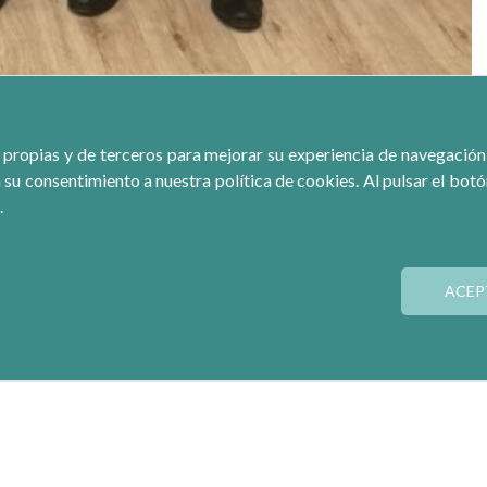
e la Economía Social (CEPES) mantuvo una sesión de trabajo con la
 propias y de terceros para mejorar su experiencia de navegación, r
n ocasión de la presentación del informe “La contribución de la
 su consentimiento a nuestra política de cookies. Al pulsar el bot
Informe sobre la experiencia de las empresas de Economía Social en
.
CEPES trasladaron a Cristina Gallach las iniciativas de las empresas
ACEP
e Desarrollo Sostenible (ODS) que Naciones Unidas se ha marcado
o inclusivo que proteja el planeta y erradique las desigualdades.
eño, reiteró a la
a
lta
c
omisionada la voluntad y compromiso de la
aña a nivel estatal e internacional a favor de la Agenda 2030.
l Gobierno y es la encargada de la coordinación de las actuaciones