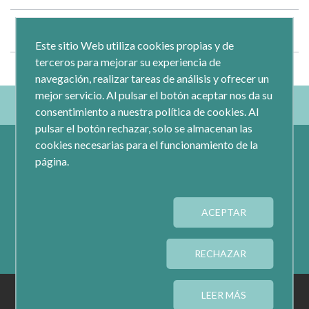
Documentos relativos a la adjudicación
Este sitio Web utiliza cookies propias y de
terceros para mejorar su experiencia de
navegación, realizar tareas de análisis y ofrecer un
mejor servicio. Al pulsar el botón aceptar nos da su
consentimiento a nuestra política de cookies. Al
pulsar el botón rechazar, solo se almacenan las
cookies necesarias para el funcionamiento de la
página.
ACEPTAR
Calle Jacometrezo 15- 5ºM- 28013 Madrid
Tel.: 91 593 04 12
RECHAZAR
AVISO LEGAL
PRIVACIDAD
COOKIES
LEER MÁS