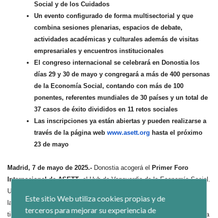
Social y de los Cuidados
Un evento configurado de forma multisectorial y que
combina sesiones plenarias, espacios de debate,
actividades académicas y culturales además de visitas
empresariales y encuentros institucionales
El congreso internacional se celebrará en Donostia los
días 29 y 30 de mayo y congregará a más de 400 personas
de la Economía Social, contando con más de 100
ponentes, referentes mundiales de 30 países y un total de
37 casos de éxito divididos en 11 retos sociales
Las inscripciones ya están abiertas y pueden realizarse a
través de la página web
www.asett.org
hasta el próximo
23 de mayo
Madrid, 7 de mayo de 2025.-
Donostia acogerá el
Primer Foro
Internacional de ASETT
, el Hub de Vanguardia de la Economía Social.
Un
evento global
que debate sobre el papel de la Economía Social en
Este sitio Web utiliza cookies propias y de
la reducción de desigualdades y la inclusión sociolaboral y que ya
terceros para mejorar su experiencia de
tiene
abierto el plazo de inscripción
. Este foro es la primera gran cita