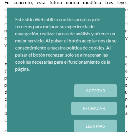
En concreto, esta futura norma modifica tres leyes
sustantivas, la de Economía Social, la de Cooperativas y la de
las Empresas de Inserción. Además, la ley incorpora a los
Este sitio Web utiliza cookies propias y de
centros especiales de empleo de iniciativa social dentro del
terceros para mejorar su experiencia de
marco legal de la Ley 5/2011, de Economía Social, ya que son
navegación, realizar tareas de análisis y ofrecer un
este tipo de centros los que se cumplen con los principios y
mejor servicio. Al pulsar el botón aceptar nos da su
valores que establece este marco normativo.
consentimiento a nuestra política de cookies. Al
pulsar el botón rechazar, solo se almacenan las
La Patronal de la Economía Social, recuerda que los
centros
cookies necesarias para el funcionamiento de la
especiales de empleo de iniciativa social
son aquellos que
página.
tienen por objeto proporcionar empleo remunerado a
personas con discapacidad y que están promovidos y
participados en
más de un 50% por entidades sin ánimo
ACEPTAR
de lucro o por entidades que tienen reconocido su
carácter
social en sus estatutos y que reinvierten
íntegramente sus beneficios en la creación de oportunidades
RECHAZAR
de empleo para personas con discapacidad y la mejora
continua de su competitividad.
LEER MÁS
Según el
presidente de CEPES, Juan Antonio Pedreño
, “La