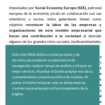
Impulsados por
Social Economy Europe (SEE),
patronal
europea de la economía social, en colaboración con sus
miembros y socios, estos galardones tienen como
objetivo
reconocer la labor de las empresas y
organizaciones de este modelo empresarial que
hacen una contribución a la sociedad
al abordar
algunos de los grandes retos sociales, medioambientales,
económicos y tecnológicos que existen en la actualidad.
Este sitio Web utiliza cookies propias y de
Los premios se han dividido en
tres categorías
. En la
terceros para mejorar su experiencia de
categoría de
Transición Verde,
las empresas
navegación, realizar tareas de análisis y ofrecer un
preseleccionadas por el jurado fueron
las españolas
mejor servicio. Al pulsar el botón aceptar nos da su
SOM Energía y Concum, junto con la griega
consentimiento a nuestra política de cookies. Al
Staramaki.
En la categoría de
Digitalización y
pulsar el botón rechazar, solo se almacenan las
Habilidades,
las empresas escogidas fueron
la española
cookies necesarias para el funcionamiento de la
Suara, la francesa Soga y la checa Czechitas.
Por su
página.
parte, las finalistas de la categoría
Innovación Social
fueron
la turca Needs Map, la alemanda Innatura y la