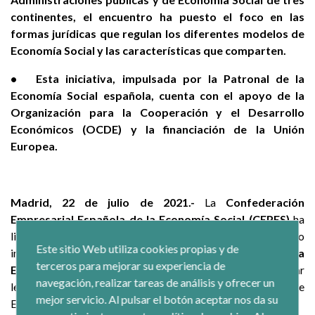
continentes, el encuentro ha puesto el foco en las
formas jurídicas que regulan los diferentes modelos de
Economía Social y las características que comparten.
• Esta iniciativa, impulsada por la Patronal de la
Economía Social española, cuenta con el apoyo de la
Organización para la Cooperación y el Desarrollo
Económicos (OCDE) y la financiación de la Unión
Europea.
Madrid, 22 de julio de 2021.-
La
Confederación
Empresarial Española de la Economía Social (CEPES)
ha
liderado el segundo encuentro internacional del proyecto
Este sitio Web utiliza cookies propias y de
internacional
‘Promover marcos jurídicos favorables a la
terceros para mejorar su experiencia de
Economía Social a nivel global’
, cuyo objetivo es impulsar
navegación, realizar tareas de análisis y ofrecer un
leyes y normas que promuevan el modelo empresarial de
mejor servicio. Al pulsar el botón aceptar nos da su
Economía Social.