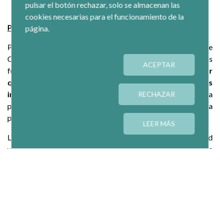
pulsar el botón rechazar, solo se almacenan las
cookies necesarias para el funcionamiento de la
Planes Nacionales de Reforma
página.
Pedreño ha trasladado a la ministra la disposición total de
CEPES de incrementar su participación en el diseño de los
ACEPTAR
futuros Planes Nacionales de Reforma de España y
asegurar
que la Economía Social contribuya al éxito de las
iniciativas
, así como otorgar valor añadido a nuestro sistema
RECHAZAR
productivo y social para hacer frente a las carencias que ha
puesto de relieve la Pandemia.
LEER MÁS
La vicepresidenta Calviño ha sido receptiva con esta solicitud
y se ha mostrado favorable a encontrar la manera de
canalizar la participación de CEPES en coordinación con
otros departamentos gubernamentales, en especial con el
Ministerio de Trabajo y Economía Social.
La vicepresidenta ha confirmado además que el Gobierno de
España está velando porque la Economía social sea una de las