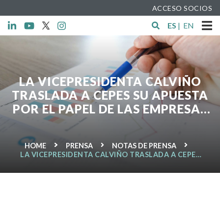
ACCESO SOCIOS
ES
|
EN
LA VICEPRESIDENTA CALVIÑO
TRASLADA A CEPES SU APUESTA
POR EL PAPEL DE LAS EMPRESAS
DE ECONOMÍA SOCIAL EN LA
RECUPERACIÓN EN ESPAÑA Y
HOME
PRENSA
NOTAS DE PRENSA
EUROPA
LA VICEPRESIDENTA CALVIÑO TRASLADA A CEPES
SU APUESTA POR EL PAPEL DE LAS EMPRESAS DE
ECONOMÍA SOCIAL EN LA RECUPERACIÓN EN
ESPAÑA Y EUROPA