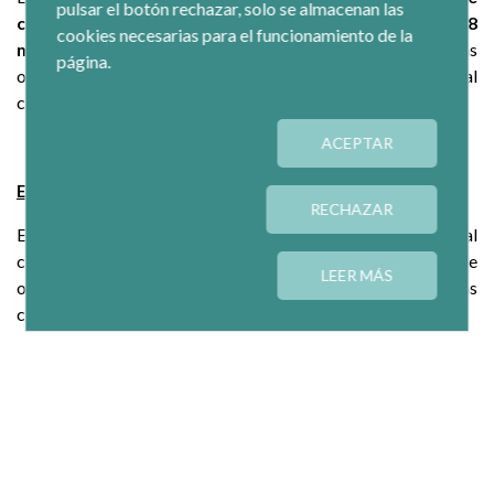
pulsar el botón rechazar, solo se almacenan las
cooperación en 43 países
, en los que se gestionaron
47,8
cookies necesarias para el funcionamiento de la
millones de euros
en fondos de cooperación. De ellos, las
página.
organizaciones y empresas de la Economía Social
cofinanciaron 12,6 millones de euros (el 26,5%).
ACEPTAR
Entidades de Economía Social y ODS
RECHAZAR
En la jornada también se destacó que la Economía Social
cuenta con reconocimiento internacional, a la vez que posee
LEER MÁS
organizaciones estatales e internacionales a través de las
cuales es posible canalizar su contribución a los ODS.
Entre los organismos supranacionales, las Naciones Unidas
cuentan con un grupo de trabajo interinstitucional sobre
Economía Social y Solidaria en el que participan varias de sus
agencias como la Organización Internacional del Trabajo
(OIT). A nivel europeo, actúan organismos como el
Intergrupo de Economía Social de la Eurocámara o ‘Social