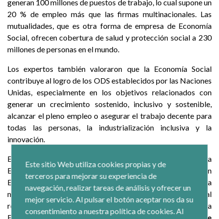
generan 100 millones de puestos de trabajo, lo cual supone un
20 % de empleo más que las firmas multinacionales. Las
mutualidades, que es otra forma de empresa de Economía
Social, ofrecen cobertura de salud y protección social a 230
millones de personas en el mundo.
Los expertos también valoraron que la Economía Social
contribuye al logro de los ODS establecidos por las Naciones
Unidas, especialmente en los objetivos relacionados con
generar un crecimiento sostenido, inclusivo y sostenible,
alcanzar el pleno empleo o asegurar el trabajo decente para
todas las personas, la industrialización inclusiva y la
innovación.
En la jornada también se puso de relieve la aportación que la
Este sitio Web utiliza cookies propias y de
Economía Social española realiza en materia de Cooperación
terceros para mejorar su experiencia de
Española y cómo contribuye ya de manera concreta a esta
navegación, realizar tareas de análisis y ofrecer un
nueva agenda. Entre 1998 y 2014, el tejido empresarial
mejor servicio. Al pulsar el botón aceptar nos da su
representado por CEPES, como patronal española de la
consentimiento a nuestra política de cookies. Al
Economía Social, ejecutó cerca de
100 proyectos de