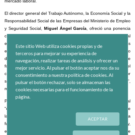
mercado laboral.
El director general del Trabajo Autónomo, la Economía Social y la
Responsabilidad Social de las Empresas del Ministerio de Empleo
y Seguridad Social,
Miguel Ángel García
, ofreció una ponencia
con el título "La Economía Social: una respuesta eficaz y social
en la salida de la crisis", donde puso de manifiesto que estas
Este sitio Web utiliza cookies propias y de
empresas, especialmente las cooperativas, han conseguido
terceros para mejorar su experiencia de
destruir hasta ocho puntos menos de empleo que el resto de
navegación, realizar tareas de análisis y ofrecer un
fórmulas durante la crisis gracias a que ponen a la persona en el
mejor servicio. Al pulsar el botón aceptar nos da su
centro de las decisiones. "Han sido un valor refugio y un valor
consentimiento a nuestra política de cookies. Al
seguro en materia de empleo en tiempos de dificultades",
pulsar el botón rechazar, solo se almacenan las
manifestó.
cookies necesarias para el funcionamiento de la
página.
Por ello, García recalcó que se debe situar a la Economía Social
"como uno de los ejes que nos tienen que llevar a una salida de
la crisis y a un inicio de la recuperación que sea
ACEPTAR
fundamentalmente generadora de empleo estable y de calidad y,
en definitiva, de oportunidades". Así, recordó que casi el 80% de