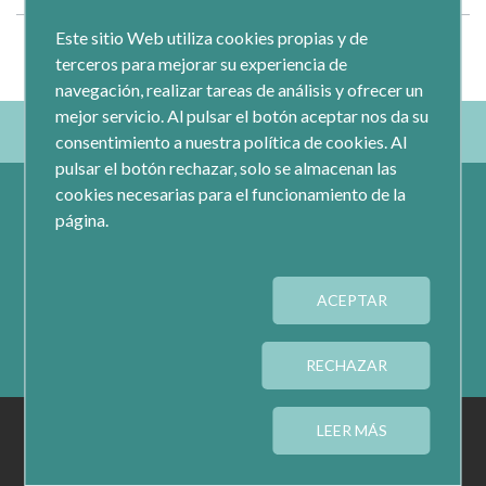
Este sitio Web utiliza cookies propias y de
terceros para mejorar su experiencia de
navegación, realizar tareas de análisis y ofrecer un
mejor servicio. Al pulsar el botón aceptar nos da su
consentimiento a nuestra política de cookies. Al
pulsar el botón rechazar, solo se almacenan las
cookies necesarias para el funcionamiento de la
página.
ACEPTAR
Calle Jacometrezo 15- 5ºM- 28013 Madrid
Tel.: 91 593 04 12
RECHAZAR
AVISO LEGAL
PRIVACIDAD
COOKIES
LEER MÁS
CONFIGURAR COOKIES