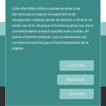
Este sitio Web utiliza cookies propias y de
terceros para mejorar su experiencia de
navegación, realizar tareas de análisis y ofrecer un
mejor servicio. Al pulsar el botón aceptar nos da su
consentimiento a nuestra política de cookies. Al
pulsar el botón rechazar, solo se almacenan las
cookies necesarias para el funcionamiento de la
página.
ACEPTAR
Calle Jacometrezo 15- 5ºM- 28013 Madrid
Tel.: 91 593 04 12
RECHAZAR
AVISO LEGAL
PRIVACIDAD
COOKIES
LEER MÁS
CONFIGURAR COOKIES