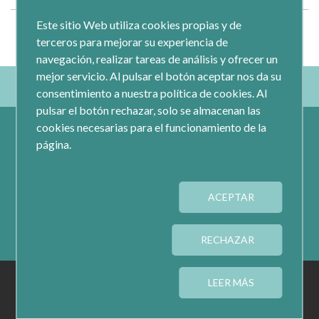
Este sitio Web utiliza cookies propias y de
terceros para mejorar su experiencia de
navegación, realizar tareas de análisis y ofrecer un
mejor servicio. Al pulsar el botón aceptar nos da su
consentimiento a nuestra política de cookies. Al
pulsar el botón rechazar, solo se almacenan las
cookies necesarias para el funcionamiento de la
página.
ACEPTAR
Calle Jacometrezo 15- 5ºM- 28013 Madrid
Tel.: 91 593 04 12
RECHAZAR
AVISO LEGAL
PRIVACIDAD
COOKIES
LEER MÁS
CONFIGURAR COOKIES