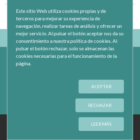
Este sitio Web utiliza cookies propias y de
terceros para mejorar su experiencia de
navegación, realizar tareas de análisis y ofrecer un
mejor servicio. Al pulsar el botón aceptar nos da su
consentimiento a nuestra política de cookies. Al
pulsar el botón rechazar, solo se almacenan las
cookies necesarias para el funcionamiento de la
página.
ACEPTAR
Calle Jacometrezo 15- 5ºM- 28013 Madrid
Tel.: 91 593 04 12
RECHAZAR
AVISO LEGAL
PRIVACIDAD
COOKIES
LEER MÁS
CONFIGURAR COOKIES