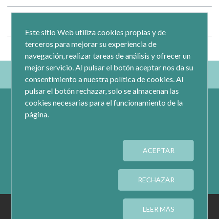
Publicaciones
(8)
Este sitio Web utiliza cookies propias y de
terceros para mejorar su experiencia de
navegación, realizar tareas de análisis y ofrecer un
mejor servicio. Al pulsar el botón aceptar nos da su
consentimiento a nuestra política de cookies. Al
pulsar el botón rechazar, solo se almacenan las
cookies necesarias para el funcionamiento de la
página.
ACEPTAR
Calle Jacometrezo 15- 5ºM- 28013 Madrid
Tel.: 91 593 04 12
RECHAZAR
AVISO LEGAL
PRIVACIDAD
COOKIES
LEER MÁS