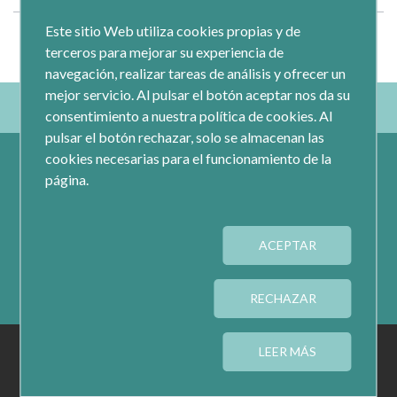
Este sitio Web utiliza cookies propias y de
terceros para mejorar su experiencia de
navegación, realizar tareas de análisis y ofrecer un
mejor servicio. Al pulsar el botón aceptar nos da su
consentimiento a nuestra política de cookies. Al
pulsar el botón rechazar, solo se almacenan las
cookies necesarias para el funcionamiento de la
página.
ACEPTAR
Calle Jacometrezo 15- 5ºM- 28013 Madrid
Tel.: 91 593 04 12
RECHAZAR
AVISO LEGAL
PRIVACIDAD
COOKIES
LEER MÁS
CONFIGURAR COOKIES